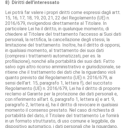
8) Diritti dell’interessato
Lei potrà far valere i propri diritti come espressi dagli artt.
15, 16, 17, 18, 19, 20, 21, 22 del Regolamento (UE) n.
2016/679, rivolgendosi direttamente al Titolare. In
particolare Lei ha il diritto, in qualunque momento, di
chiedere al Titolare del trattamento l’accesso ai Suoi dati
personali, la rettifica, la cancellazione degli stessi, la
limitazione del trattamento. Inoltre, ha il diritto di opporsi,
in qualsiasi momento, al trattamento dei suoi dati
(compresi i trattamenti automatizzati, per es. la
profilazione), nonché alla portabilità dei suoi dati. Fatto
salvo ogni altro ricorso amministrativo e giurisdizionale, se
ritiene che il trattamento dei dati che la riguardano violi
quanto previsto dal Regolamento (UE) n. 2016/679, ai
sensi dell’art. 15, paragrafo 1, lettera f), del succitato
Regolamento (UE) n. 2016/679, Lei ha il diritto di proporre
reclamo al Garante per la protezione dei dati personali e,
con riferimento all’art. 6, paragrafo 1, lettera a) e art. 9,
paragrafo 2, lettera a), ha il diritto di revocare in qualsiasi
momento il consenso prestato. Nel caso di richiesta di
portabilità del dato, il Titolare del trattamento Le fornirà
in un formato strutturato, di uso comune e leggibile, da
dispositivo automatico, i dati personali che la riguardano,