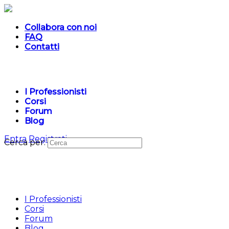
Collabora con noi
FAQ
Contatti
I Professionisti
Corsi
Forum
Blog
Entra
Registrati
Cerca per:
I Professionisti
Corsi
Forum
Blog