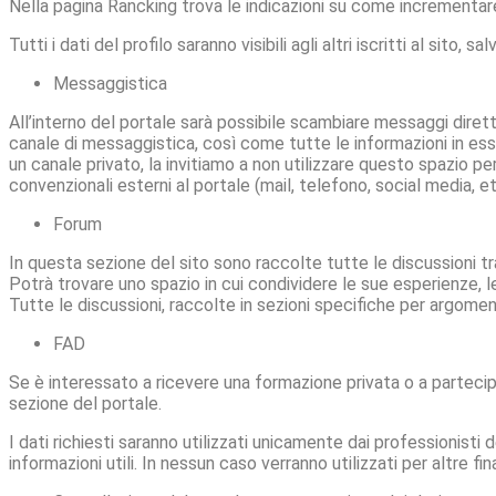
Nella pagina Rancking trova le indicazioni su come incrementare i
Tutti i dati del profilo saranno visibili agli altri iscritti al si
Messaggistica
All’interno del portale sarà possibile scambiare messaggi diretti 
canale di messaggistica, così come tutte le informazioni in esse
un canale privato, la invitiamo a non utilizzare questo spazio per
convenzionali esterni al portale (mail, telefono, social media, et
Forum
In questa sezione del sito sono raccolte tutte le discussioni tra
Potrà trovare uno spazio in cui condividere le sue esperienze, le 
Tutte le discussioni, raccolte in sezioni specifiche per argomento
FAD
Se è interessato a ricevere una formazione privata o a partecipa
sezione del portale.
I dati richiesti saranno utilizzati unicamente dai professionisti 
informazioni utili. In nessun caso verranno utilizzati per altre fina