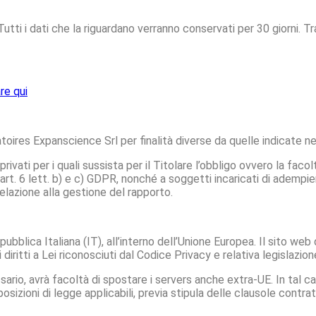
 Tutti i dati che la riguardano verranno conservati per 30 giorni.
re qui
toires Expanscience Srl per finalità diverse da quelle indicate n
ivati per i quali sussista per il Titolare l’obbligo ovvero la faco
t. 6 lett. b) e c) GDPR, nonché a soggetti incaricati di adempie
elazione alla gestione del rapporto.
pubblica Italiana (IT), all’interno dell’Unione Europea. Il sito web
 diritti a Lei riconosciuti dal Codice Privacy e relativa legislazi
ario, avrà facoltà di spostare i servers anche extra-UE. In tal cas
osizioni di legge applicabili, previa stipula delle clausole contra