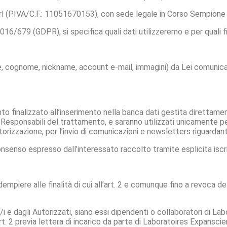
P.IVA/C.F.: 11051670153), con sede legale in Corso Sempione 
016/679 (GDPR), si specifica quali dati utilizzeremo e per quali fi
me, cognome, nickname, account e-mail, immagini) da Lei comunicati
nto finalizzato all’inserimento nella banca dati gestita diretta
esponsabili del trattamento, e saranno utilizzati unicamente per
utorizzazione, per l’invio di comunicazioni e newsletters riguardant
senso espresso dall’interessato raccolto tramite esplicita iscriz
adempiere alle finalità di cui all’art. 2 e comunque fino a revoca 
i e dagli Autorizzati, siano essi dipendenti o collaboratori di Lab
l’art. 2 previa lettera di incarico da parte di Laboratoires Expansc