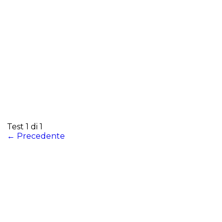
Test 1
di 1
←
Precedente
Test finale corso
“Maternità e lavoro”