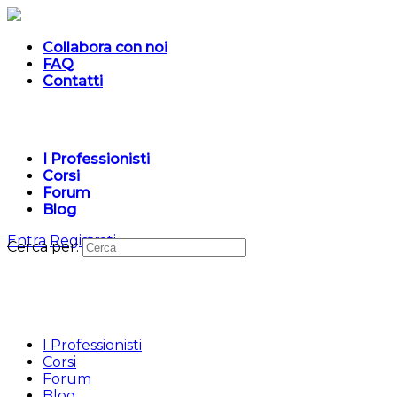
Collabora con noi
FAQ
Contatti
I Professionisti
Corsi
Forum
Blog
Entra
Registrati
Cerca per:
I Professionisti
Corsi
Forum
Blog