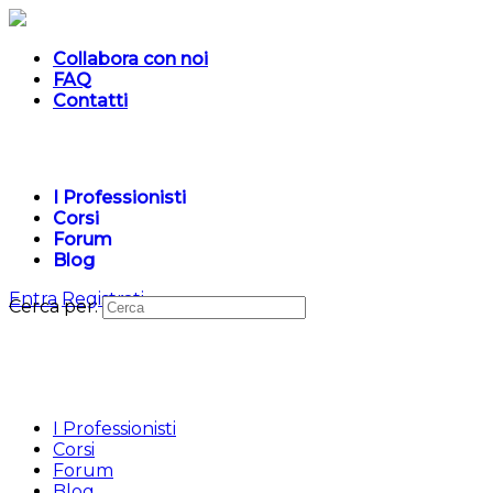
Collabora con noi
FAQ
Contatti
I Professionisti
Corsi
Forum
Blog
Entra
Registrati
Cerca per:
I Professionisti
Corsi
Forum
Blog