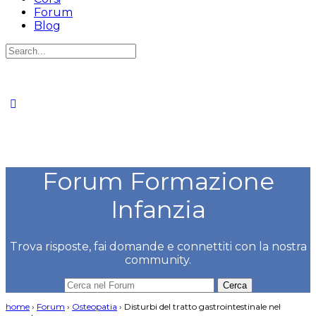
Forum
Blog
Cerca
per:
Forum Formazione
Infanzia
Trova risposte, fai domande e connettiti con la nostra
community.
home
›
Forum
›
Osteopatia
›
Disturbi del tratto gastrointestinale nel