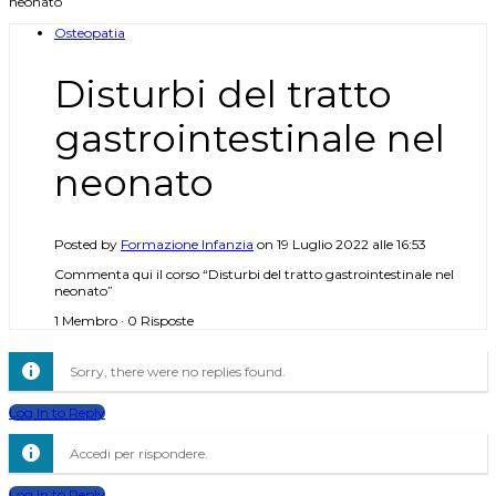
neonato
Osteopatia
Disturbi del tratto
gastrointestinale nel
neonato
Posted by
Formazione Infanzia
on 19 Luglio 2022 alle 16:53
Commenta qui il corso “Disturbi del tratto gastrointestinale nel
neonato”
1 Membro
·
0 Risposte
Sorry, there were no replies found.
Log In to Reply
Accedi per rispondere.
Log In to Reply