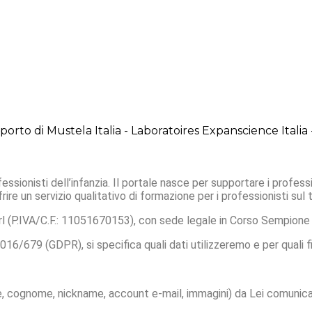
orto di Mustela Italia - Laboratoires Expanscience Italia -
ssionisti dell’infanzia. Il portale nasce per supportare i professio
re un servizio qualitativo di formazione per i professionisti sul te
P.IVA/C.F.: 11051670153), con sede legale in Corso Sempione 
016/679 (GDPR), si specifica quali dati utilizzeremo e per quali fi
me, cognome, nickname, account e-mail, immagini) da Lei comunicati