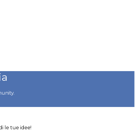
ia
munity.
i le tue idee!