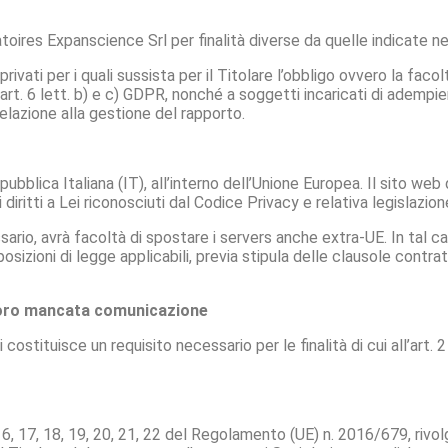
toires Expanscience Srl per finalità diverse da quelle indicate n
ivati per i quali sussista per il Titolare l’obbligo ovvero la faco
t. 6 lett. b) e c) GDPR, nonché a soggetti incaricati di adempie
elazione alla gestione del rapporto.
pubblica Italiana (IT), all’interno dell’Unione Europea. Il sito web
 diritti a Lei riconosciuti dal Codice Privacy e relativa legislazi
ario, avrà facoltà di spostare i servers anche extra-UE. In tal cas
osizioni di legge applicabili, previa stipula delle clausole contra
 loro mancata comunicazione
 costituisce un requisito necessario per le finalità di cui all’art
, 16, 17, 18, 19, 20, 21, 22 del Regolamento (UE) n. 2016/679, rivo