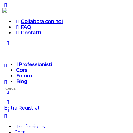
Collabora con noi
FAQ
Contatti
I Professionisti
Corsi
Forum
Blog
Cerca
per:
Entra
Registrati
I Professionisti
Corsi