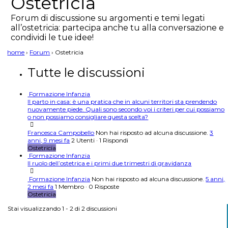
Ostetricia
Forum di discussione su argomenti e temi legati
all’ostetricia: partecipa anche tu alla conversazione e
condividi le tue idee!
home
›
Forum
›
Ostetricia
Tutte le discussioni
Formazione Infanzia
Il parto in casa: è una pratica che in alcuni territori sta prendendo
nuovamente piede. Quali sono secondo voi i criteri per cui possiamo
o non possiamo consigliare questa scelta?
Francesca Campobello
Non hai risposto ad alcuna discussione.
3
anni, 9 mesi fa
2 Utenti
·
1 Rispondi
Ostetricia
Formazione Infanzia
Il ruolo dell’ostetrica e i primi due trimestri di gravidanza
Formazione Infanzia
Non hai risposto ad alcuna discussione.
5 anni,
2 mesi fa
1 Membro
·
0 Risposte
Ostetricia
Stai visualizzando 1 - 2 di 2 discussioni