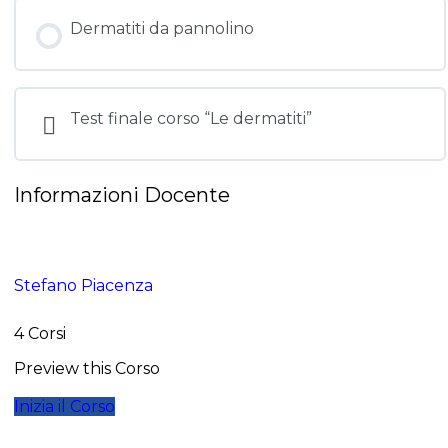
Dermatiti da pannolino
Test finale corso “Le dermatiti”
Informazioni Docente
Stefano Piacenza
4 Corsi
Preview this Corso
Inizia il Corso
Registrazione aperta