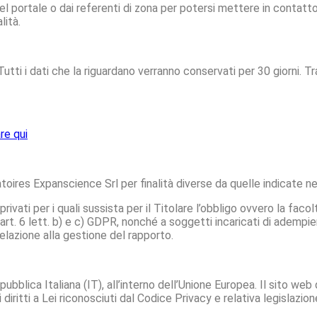
del portale o dai referenti di zona per potersi mettere in contatto
lità.
 Tutti i dati che la riguardano verranno conservati per 30 giorni.
re qui
toires Expanscience Srl per finalità diverse da quelle indicate n
ivati per i quali sussista per il Titolare l’obbligo ovvero la faco
t. 6 lett. b) e c) GDPR, nonché a soggetti incaricati di adempie
elazione alla gestione del rapporto.
pubblica Italiana (IT), all’interno dell’Unione Europea. Il sito web
 diritti a Lei riconosciuti dal Codice Privacy e relativa legislazi