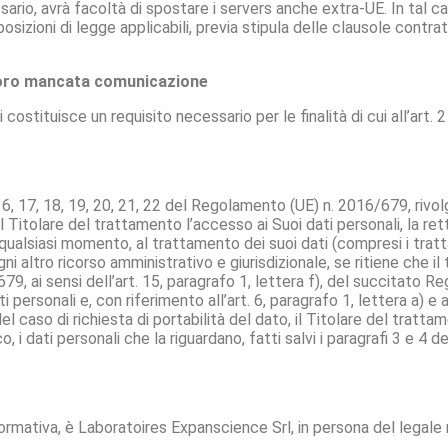
ario, avrà facoltà di spostare i servers anche extra-UE. In tal cas
osizioni di legge applicabili, previa stipula delle clausole contra
 loro mancata comunicazione
 costituisce un requisito necessario per le finalità di cui all’art
, 16, 17, 18, 19, 20, 21, 22 del Regolamento (UE) n. 2016/679, rivo
l Titolare del trattamento l’accesso ai Suoi dati personali, la rett
 in qualsiasi momento, al trattamento dei suoi dati (compresi i trat
gni altro ricorso amministrativo e giurisdizionale, se ritiene che i
9, ai sensi dell’art. 15, paragrafo 1, lettera f), del succitato 
 personali e, con riferimento all’art. 6, paragrafo 1, lettera a) e ar
l caso di richiesta di portabilità del dato, il Titolare del tratta
 i dati personali che la riguardano, fatti salvi i paragrafi 3 e 4 d
formativa, è Laboratoires Expanscience Srl, in persona del legale