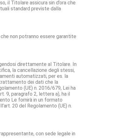
o, il Titolare assicura sin d’ora che
ttuali standard previste dalla
. 2 che non potranno essere garantite
lgendosi direttamente al Titolare. In
ifica, la cancellazione degli stessi,
tamenti automatizzati, per es. la
l trattamento dei dati che la
Regolamento (UE) n. 2016/679, Lei ha
t. 9, paragrafo 2, lettera a), ha il
mento Le fornirà in un formato
ell’art. 20 del Regolamento (UE) n.
 rappresentante, con sede legale in