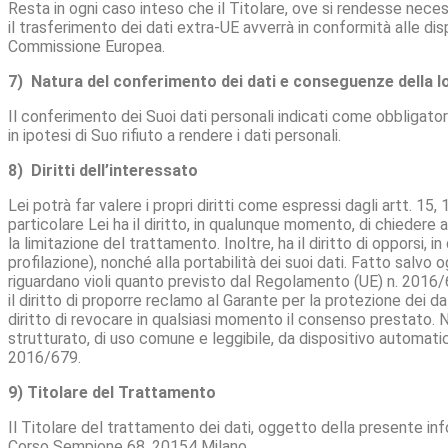
Resta in ogni caso inteso che il Titolare, ove si rendesse necess
il trasferimento dei dati extra-UE avverrà in conformità alle disp
Commissione Europea.
7) Natura del conferimento dei dati e conseguenze della
Il conferimento dei Suoi dati personali indicati come obbligatori
in ipotesi di Suo rifiuto a rendere i dati personali.
8) Diritti dell’interessato
Lei potrà far valere i propri diritti come espressi dagli artt. 15
particolare Lei ha il diritto, in qualunque momento, di chiedere a
la limitazione del trattamento. Inoltre, ha il diritto di opporsi,
profilazione), nonché alla portabilità dei suoi dati. Fatto salvo o
riguardano violi quanto previsto dal Regolamento (UE) n. 2016/67
il diritto di proporre reclamo al Garante per la protezione dei dati
diritto di revocare in qualsiasi momento il consenso prestato. Ne
strutturato, di uso comune e leggibile, da dispositivo automatico,
2016/679.
9) Titolare del Trattamento
Il Titolare del trattamento dei dati, oggetto della presente in
Corso Sempione 68, 20154 Milano.