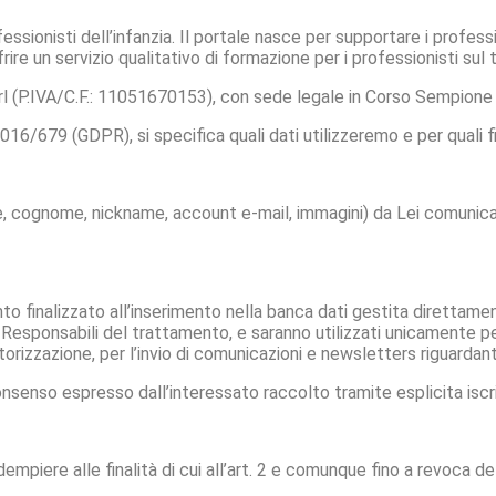
ssionisti dell’infanzia. Il portale nasce per supportare i professio
re un servizio qualitativo di formazione per i professionisti sul te
P.IVA/C.F.: 11051670153), con sede legale in Corso Sempione 
016/679 (GDPR), si specifica quali dati utilizzeremo e per quali fi
me, cognome, nickname, account e-mail, immagini) da Lei comunicati
nto finalizzato all’inserimento nella banca dati gestita diretta
esponsabili del trattamento, e saranno utilizzati unicamente per
utorizzazione, per l’invio di comunicazioni e newsletters riguardant
senso espresso dall’interessato raccolto tramite esplicita iscriz
adempiere alle finalità di cui all’art. 2 e comunque fino a revoca 