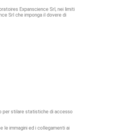
oratoires Expanscience Srl, nei limiti
ience Srl che imponga il dovere di
o per stilare statistiche di accesso
se le immagini ed i collegamenti ai